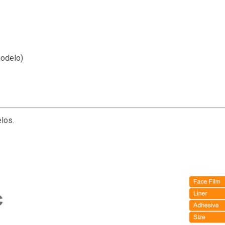
modelo)
los.