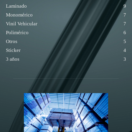
Laminado
9
Monomérico
7
Vinil Vehicular
7
Polimérico
6
Otros
5
Sticker
4
3 años
3